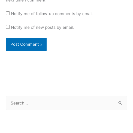
next time I comment.
Notify me of follow-up comments by email.
Notify me of new posts by email.
S
e
a
r