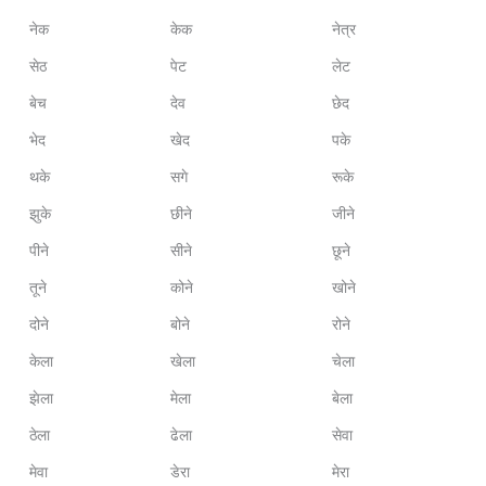
नेक
केक
नेत्र
सेठ
पेट
लेट
बेच
देव
छेद
भेद
खेद
पके
थके
सगे
रूके
झुके
छीने
जीने
पीने
सीने
छूने
तूने
कोने
खोने
दोने
बोने
रोने
केला
खेला
चेला
झेला
मेला
बेला
ठेला
ढेला
सेवा
मेवा
डेरा
मेरा