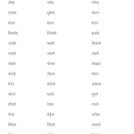
रमेश
नरेश
गणेश
राजेश
मुकेश
चेतन
बेसन
बेलन
वेतन
किसके
जिसके
इसके
उसके
सबके
किससे
उससे
जबसे
तबसे
सबसे
चेतक
लेखक
कपड़े
सेवक
केवट
पेपर
करेला
अकेला
सपेरा
पहले
दूसरे
तीसरे
रेशम
रुपये
तेरह
तेईस
अनेक
विवेक
विवेक
उजाले