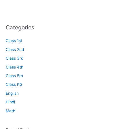
c
h
f
Categories
o
r
Class 1st
:
Class 2nd
Class 3rd
Class 4th
Class 5th
Class KG
English
Hindi
Math