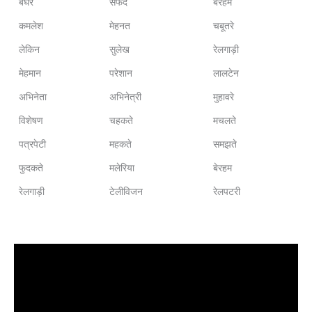
बेघर
सफेद
बेरहम
कमलेश
मेहनत
चबूतरे
लेकिन
सुलेख
रेलगाड़ी
मेहमान
परेशान
लालटेन
अभिनेता
अभिनेत्री
मुहावरे
विशेषण
चहकते
मचलते
पत्रपेटी
महकते
समझते
फुदकते
मलेरिया
बेरहम
रेलगाड़ी
टेलीविजन
रेलपटरी