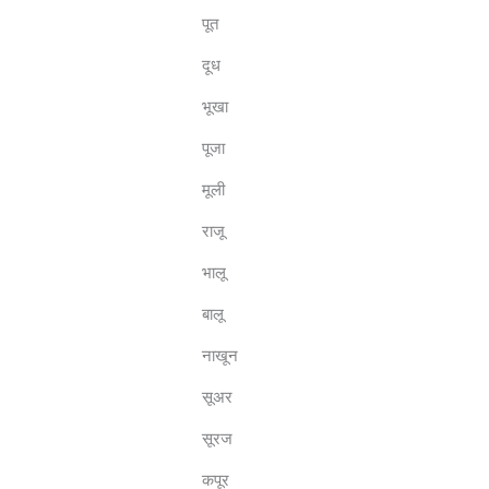
पूत
दूध
भूखा
पूजा
मूली
राजू
भालू
बालू
नाखून
सूअर
सूरज
कपूर