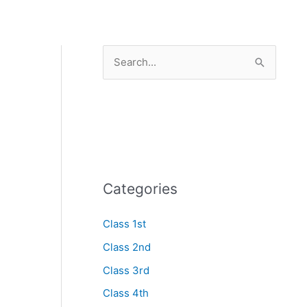
S
e
a
r
c
h
Categories
f
o
Class 1st
r
Class 2nd
:
Class 3rd
Class 4th