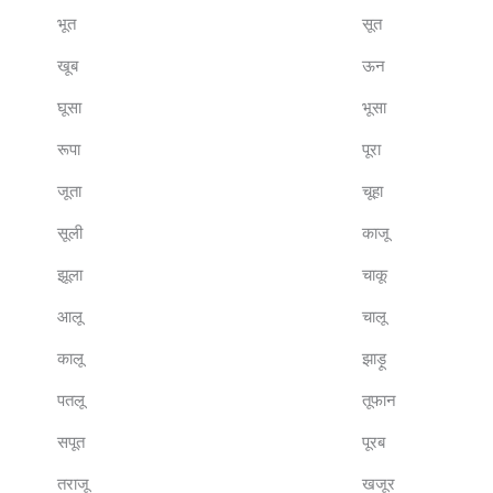
भूत
सूत
खूब
ऊन
घूसा
भूसा
रूपा
पूरा
जूता
चूहा
सूली
काजू
झूला
चाकू
आलू
चालू
कालू
झाड़ू
पतलू
तूफान
सपूत
पूरब
तराजू
खजूर