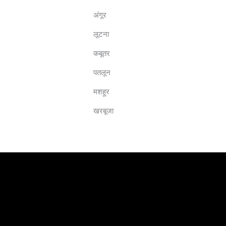
अंगूर
लूटना
कबूतर
पतलून
मशहूर
खरबूजा