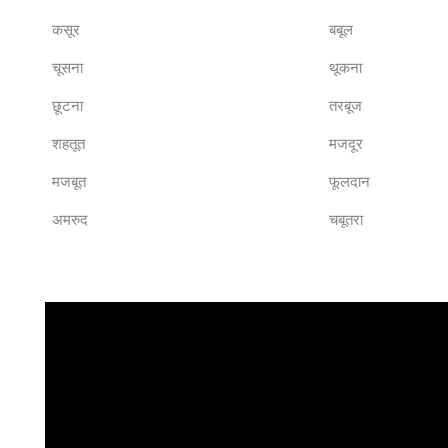
कसूर
बबूल
चूसना
थूकना
छूटना
तरबूज
शहतूत
मजदूर
मजबूत
फूलदान
अमरुद
चबूतरा