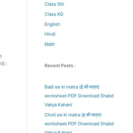
Class 5th
Class KG
English
Hindi
Math
े
पढ़ें।
Recent Posts
:
Badi ee ki matra (ई की मात्रा)
worksheet PDF Download Shabd
Vakya Kahani
Choti ee ki matra (इ की मात्रा)
worksheet PDF Download Shabd
Vakya Kahani