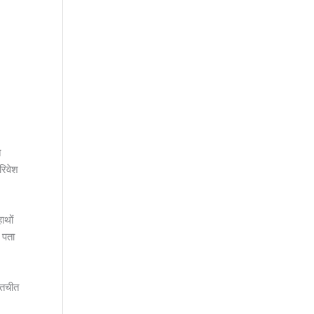
त
रिवेश
ाथों
 पता
ातचीत