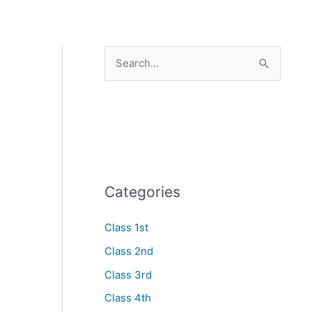
S
e
a
r
c
h
Categories
f
o
Class 1st
r
Class 2nd
:
Class 3rd
Class 4th