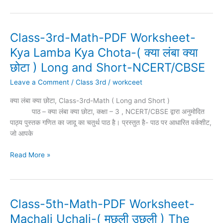
Sikhen
Class-3rd-Math-PDF Worksheet-
Class-
3rd-
Kya Lamba Kya Chota-( क्या लंबा क्या
Math-
छोटा ) Long and Short-NCERT/CBSE
PDF
Worksheet-
Leave a Comment
/
Class 3rd
/
workceet
Kya
क्या लंबा क्या छोटा, Class-3rd-Math ( Long and Short )
Lamba
पाठ – क्या लंबा क्या छोटा, कक्षा – 3 , NCERT/CBSE द्वारा अनुमोदित
Kya
पाठ्य पुस्तक गणित का जादू का चतुर्थ पाठ है। प्रस्तुत है- पाठ पर आधारित वर्कशीट,
Chota-
जो आपके
(
क्या
Read More »
लंबा
क्या
छोटा
)
Long
Class-5th-Math-PDF Worksheet-
Class-
and
5th-
Machali Uchali-( मछली उछली ) The
Short-