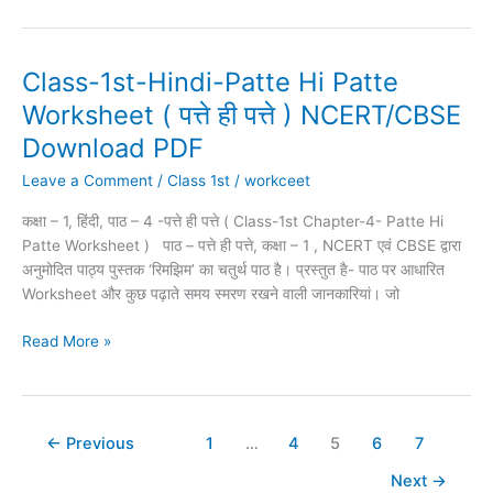
Class-1st-Hindi-Patte Hi Patte
Class-
1st-
Worksheet ( पत्ते ही पत्ते ) NCERT/CBSE
Hindi-
Download PDF
Patte
Hi
Leave a Comment
/
Class 1st
/
workceet
Patte
कक्षा – 1, हिंदी, पाठ – 4 -पत्ते ही पत्ते ( Class-1st Chapter-4- Patte Hi
Worksheet
Patte Worksheet ) पाठ – पत्ते ही पत्ते, कक्षा – 1 , NCERT एवं CBSE द्वारा
(
अनुमोदित पाठ्य पुस्तक ‘रिमझिम’ का चतुर्थ पाठ है। प्रस्तुत है- पाठ पर आधारित
पत्ते
Worksheet और कुछ पढ़ाते समय स्मरण रखने वाली जानकारियां। जो
ही
पत्ते
Read More »
)
NCERT/CBSE
Download
PDF
←
Previous
1
…
4
5
6
7
Next
→