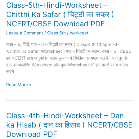
Class-5th-Hindi-Worksheet –
Class-
5th-
Chitthi Ka Safar ( चिट्ठी का सफ़र )
Hindi-
NCERT/CBSE Download PDF
Worksheet
–
Leave a Comment
/
Class 5th
/
workceet
Chitthi
कक्षा – 5, हिंदी, पाठ – 6 – चिट्ठी का सफ़र ( Class-5th Chapter-6-
Ka
‘Chitthi Ka Safar’ Worksheet ) पाठ – चिट्ठी का सफ़र, कक्षा – 5 , CBSE
Safar
एवं NCERT द्वारा अनुमोदित पाठ्य पुस्तक में रिमझिम का षष्ठम् पाठ है। प्रस्तुत है-
(
पाठ पर आधारित Worksheet और कुछ Worksheet को हल करते समय स्मरण
चिट्ठी
रखने
का
सफ़र
Read More »
)
NCERT/CBSE
Download
PDF
Class-4th-Hindi-Worksheet – Dan
Class-
4th-
ka Hisab ( दान का हिसाब ) NCERT/CBSE
Hindi-
Download PDF
Worksheet