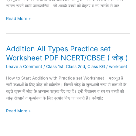
स्मरण रखने वाली जानकारियां। जो आपके बच्चों को बेहतर व नए तरीके से पाठ
(
सात
Read More »
पूँछ
का
चूहा
)
NCERT/CBSE
Addition All Types Practice set
Addition
Download
All
Worksheet PDF NCERT/CBSE ( जोड़ )
PDF
Types
Leave a Comment
/
Class 1st
,
Class 2nd
,
Class KG
/
workceet
Practice
set
How to Start Addition with Practice set Worksheet प्रस्तुत है
Worksheet
सभी कक्षाओं के लिए जोड़ की वर्कशीट। जिसमें जोड़ के शुरूआती स्तर से कक्षाओं के
PDF
बढ़ते क्रम में जोड़ के अभ्यास पत्रक दिए गए हैं। इन्हें विद्यालय व घर पर बच्चों को
NCERT/CBSE
जोड़ सीखाने व मूल्यांकन के लिए प्रयोग किए जा सकते हैं। वर्कशीट
(
जोड़
Read More »
)