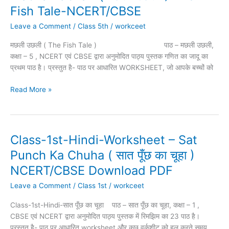
Math-
Fish Tale-NCERT/CBSE
NCERT/CBSE
PDF
Worksheet-
Leave a Comment
/
Class 5th
/
workceet
Machali
मछली उछली ( The Fish Tale ) पाठ – मछली उछली,
Uchali-
कक्षा – 5 , NCERT एवं CBSE द्वारा अनुमोदित पाठ्य पुस्तक गणित का जादू का
(
प्रथम पाठ है। प्रस्तुत है- पाठ पर आधारित WORKSHEET, जो आपके बच्चों को
मछली
उछली
Read More »
)
The
Fish
Tale-
NCERT/CBSE
Class-1st-Hindi-Worksheet – Sat
Class-
1st-
Punch Ka Chuha ( सात पूँछ का चूहा )
Hindi-
NCERT/CBSE Download PDF
Worksheet
–
Leave a Comment
/
Class 1st
/
workceet
Sat
Class-1st-Hindi-सात पूँछ का चूहा पाठ – सात पूँछ का चूहा, कक्षा – 1 ,
Punch
CBSE एवं NCERT द्वारा अनुमोदित पाठ्य पुस्तक में रिमझिम का 23 पाठ है।
Ka
प्रस्तुत है- पाठ पर आधारित worksheet और कुछ वर्कशीट को हल करते समय
Chuha