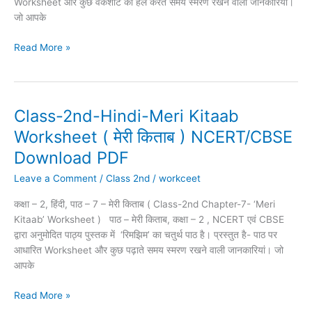
Worksheet और कुछ वर्कशीट को हल करते समय स्मरण रखने वाली जानकारियां।
NCERT/CBSE
जो आपके
Download
PDF
Read More »
Class-2nd-Hindi-Meri Kitaab
Class-
2nd-
Worksheet ( मेरी किताब ) NCERT/CBSE
Hindi-
Download PDF
Meri
Kitaab
Leave a Comment
/
Class 2nd
/
workceet
Worksheet
कक्षा – 2, हिंदी, पाठ – 7 – मेरी किताब ( Class-2nd Chapter-7- ‘Meri
(
Kitaab’ Worksheet ) पाठ – मेरी किताब, कक्षा – 2 , NCERT एवं CBSE
मेरी
द्वारा अनुमोदित पाठ्य पुस्तक में ‘रिमझिम’ का चतुर्थ पाठ है। प्रस्तुत है- पाठ पर
किताब
आधारित Worksheet और कुछ पढ़ाते समय स्मरण रखने वाली जानकारियां। जो
)
आपके
NCERT/CBSE
Download
Read More »
PDF